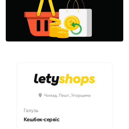
Чомад, Пешт, Угорщина
Галузь
Кешбек-сервіс