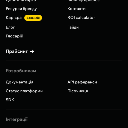
Ресурси бренду
Контакти
Кар'єра
ROI calculator
Вакансії!
Блог
Гайди
Глосарій
Прайсинг
Розробникам
Документація
API референси
Статус платформи
Пісочниця
SDK
Інтеграції