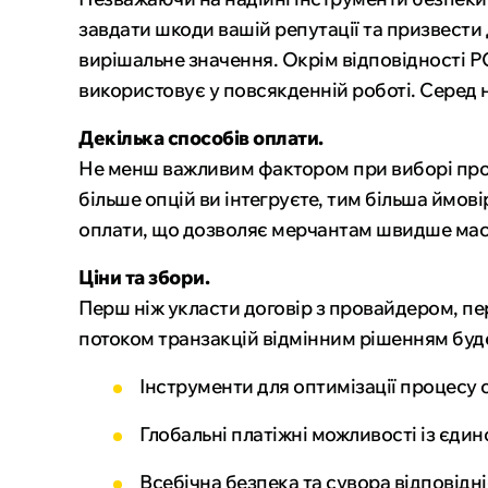
завдати шкоди вашій репутації та призвести 
вирішальне значення. Окрім відповідності PC
використовує у повсякденній роботі. Серед н
Декілька способів оплати.
Не менш важливим фактором при виборі проце
більше опцій ви інтегруєте, тим більша ймов
оплати, що дозволяє мерчантам швидше масш
Ціни та збори.
Перш ніж укласти договір з провайдером, пере
потоком транзакцій відмінним рішенням буд
Інструменти для оптимізації процес
Глобальні платіжні можливості із єди
Всебічна безпека та сувора відповідні