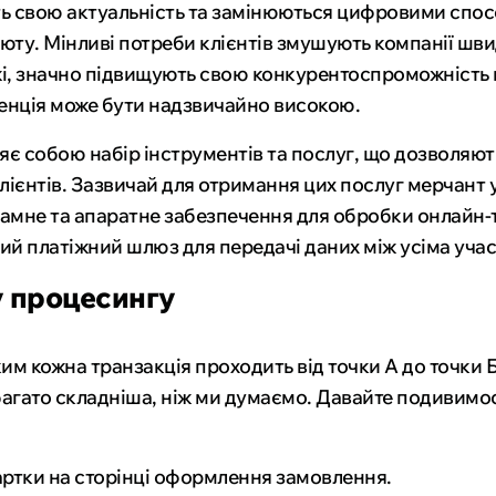
ють свою актуальність та замінюються цифровими спо
люту. Мінливі потреби клієнтів змушують компанії ш
жі, значно підвищують свою конкурентоспроможність 
ренція може бути надзвичайно високою.
яє собою набір інструментів та послуг, що дозволяю
клієнтів. Зазвичай для отримання цих послуг мерчант 
амне та апаратне забезпечення для обробки онлайн-т
ий платіжний шлюз для передачі даних між усіма уча
у процесингу
им кожна транзакція проходить від точки А до точки 
багато складніша, ніж ми думаємо. Давайте подивимо
картки на сторінці оформлення замовлення.