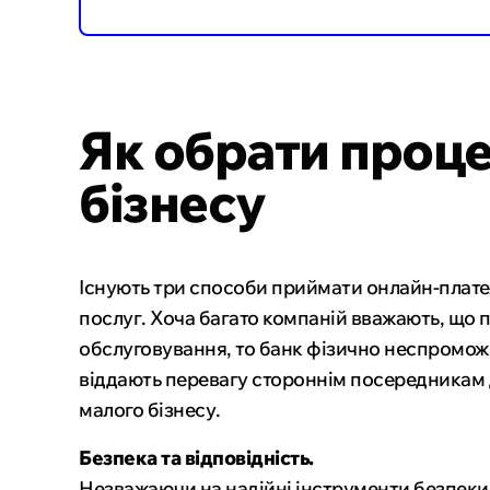
Як обрати проце
бізнесу
Існують три способи приймати онлайн-платеж
послуг. Хоча багато компаній вважають, що п
обслуговування, то банк фізично неспромож
віддають перевагу стороннім посередникам д
малого бізнесу.
Безпека та відповідність.
Незважаючи на надійні інструменти безпеки, 