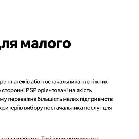
для малого
ра платежів або постачальника платіжних
 сторонні PSP орієнтовані на якість
ому переважна більшість малих підприємств
критеріїв вибору постачальника послуг для
 та шахрайства. Такі інциденти можуть