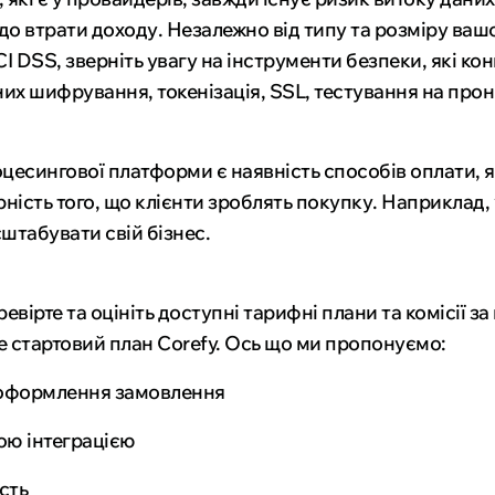
до втрати доходу. Незалежно від типу та розміру ваш
I DSS, зверніть увагу на інструменти безпеки, які к
их шифрування, токенізація, SSL, тестування на прон
сингової платформи є наявність способів оплати, як
ірність того, що клієнти зроблять покупку. Наприклад
табувати свій бізнес.
вірте та оцініть доступні тарифні плани та комісії з
е стартовий план Corefy. Ось що ми пропонуємо:
у оформлення замовлення
ною інтеграцією
сть