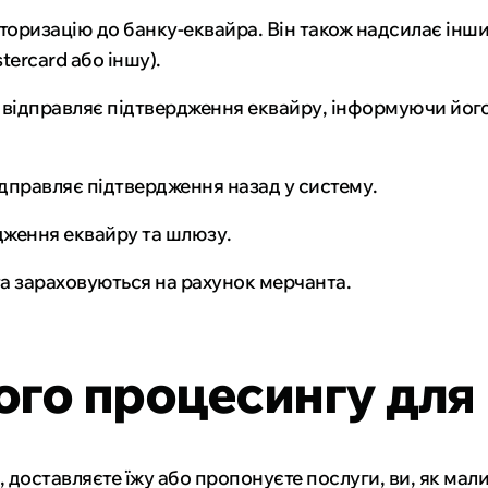
оризацію до банку-еквайра. Він також надсилає інший
tercard або іншу).
 відправляє підтвердження еквайру, інформуючи його 
відправляє підтвердження назад у систему.
дження еквайру та шлюзу.
та зараховуються на рахунок мерчанта.
ого процесингу для
, доставляєте їжу або пропонуєте послуги, ви, як мал