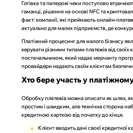
Готівка та паперові чеки поступово втрача
гаманці, рішення на основі NFC та криптова
факт: компанії, які приймають онлайн-плате
актуально для малих підприємств, де конку
Платіжний процесинг для малого бізнесу явл
керувати різними типами платежів від своїх 
постачальником, який надає мерчанту прогр
провайдери надають своїм клієнтам безпечн
Хто бере участь у платіжном
Обробку платежів можна описати як шлях, як
простим і швидким, але технічна сторона на
кредитною карткою від початку до кінця.
Клієнт вводить дані своєї кредитної 