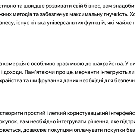
тивно та швидше розвивати свій бізнес, вам знадоб
іжних методів та забезпечує максимальну гнучкість. 
знесу, існує кілька універсальних функцій, які майж
 комерція є особливо вразливою до шахрайства. У вип
 і доходи. Пам'ятаючи про це, мерчанти інтегрують 
ахрайства та шифрування даних необхідні для безпечн
створити простий і легкий користувацький інтерфейс 
купок, вам необхідно інтегрувати рішення, яке підтр
юється, дозволяє покупцям оплачувати покупки без 