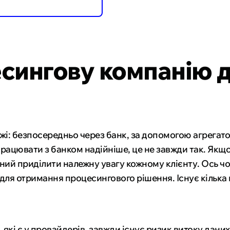
сингову компанію 
і: безпосередньо через банк, за допомогою агрегато
рацювати з банком надійніше, це не завжди так. Якщо
ний приділити належну увагу кожному клієнту. Ось ч
ля отримання процесингового рішення. Існує кілька 
які є у провайдерів, завжди існує ризик витоку даних