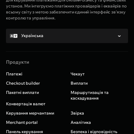
для керування платежами для онлайн-бізнесу та фінансових
установ. Ми інтегруємо платіжних провайдерів і еквайрів по
всьому світу з метою забезпечити єдиний інтерфейс зв'язку
контролю та управління.
Українська
Продукти
Платежі
Чекаут
Checkout builder
Виплати
Пакетні виплати
Маршрутизація та
каскадування
Конвертація валют
Керування мерчантами
Звірка
Merchant portal
Аналітика
Панель керування
Безпека і відповідність