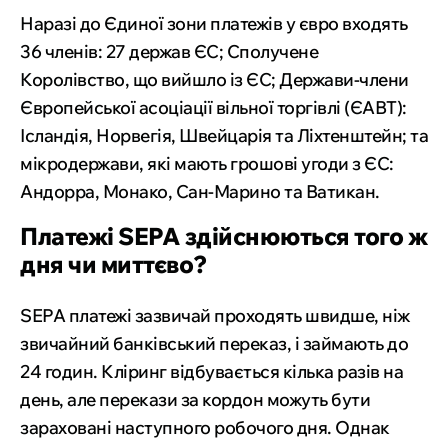
Наразі до Єдиної зони платежів у євро входять
36 членів: 27 держав ЄС; Сполучене
Королівство, що вийшло із ЄС; Держави-члени
Європейської асоціації вільної торгівлі (ЄАВТ):
Ісландія, Норвегія, Швейцарія та Ліхтенштейн; та
мікродержави, які мають грошові угоди з ЄС:
Андорра, Монако, Сан-Марино та Ватикан.
Платежі SEPA здійснюються того ж
дня чи миттєво?
SEPA платежі зазвичай проходять швидше, ніж
звичайний банківський переказ, і займають до
24 годин. Кліринг відбувається кілька разів на
день, але перекази за кордон можуть бути
зараховані наступного робочого дня. Однак