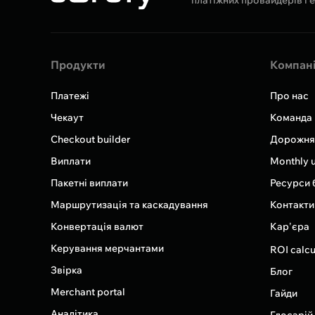
Продукти
Компан
Платежі
Про нас
Чекаут
Команда
Checkout builder
Дорожня
Виплати
Monthly 
Пакетні виплати
Ресурси 
Маршрутизація та каскадування
Контакти
Конвертація валют
Кар'єра
Керування мерчантами
ROI calcu
Звірка
Блог
Merchant portal
Гайди
Аналітика