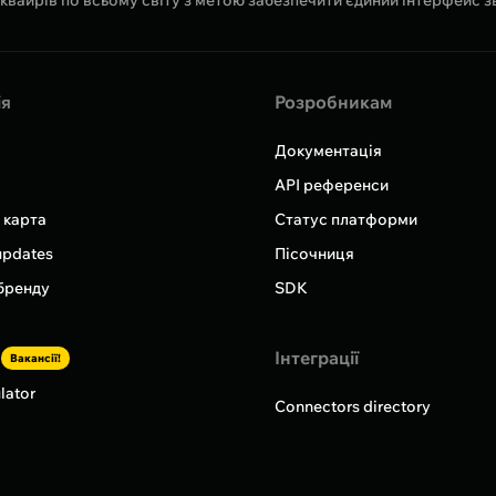
ія
Розробникам
Документація
API референси
 карта
Статус платформи
updates
Пісочниця
бренду
SDK
Інтеграції
Вакансії!
lator
Connectors directory