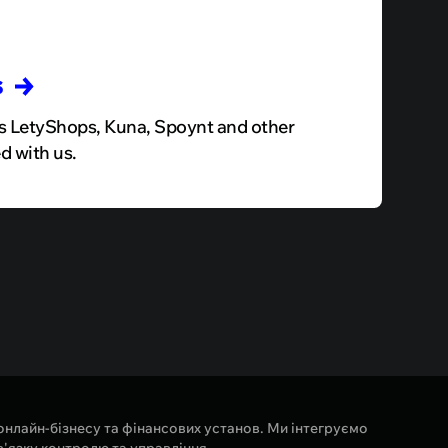
s
ts LetyShops, Kuna, Spoynt and other
 with us.
нлайн-бізнесу та фінансових установ. Ми інтегруємо
в'язку контролю та управління.