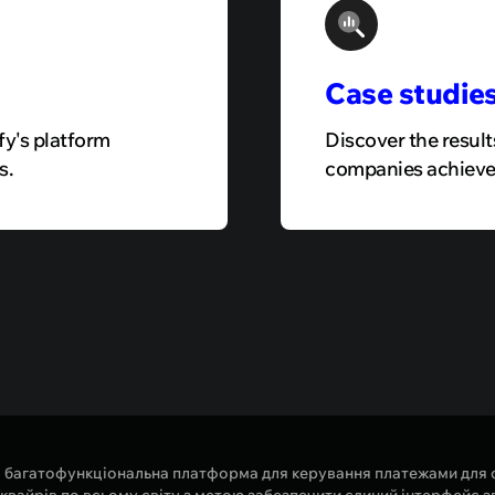
Case
studie
fy's platform
Discover the resul
s.
companies achieved
а багатофункціональна платформа для керування платежами для о
еквайрів по всьому світу з метою забезпечити єдиний інтерфейс з