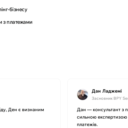
інг-бізнесу
и з платежами
Дан Ладжемі
Засновник BPY Se
іду, Ден є визнаним
Дан — консультант з п
сильною експертизою 
платежів.