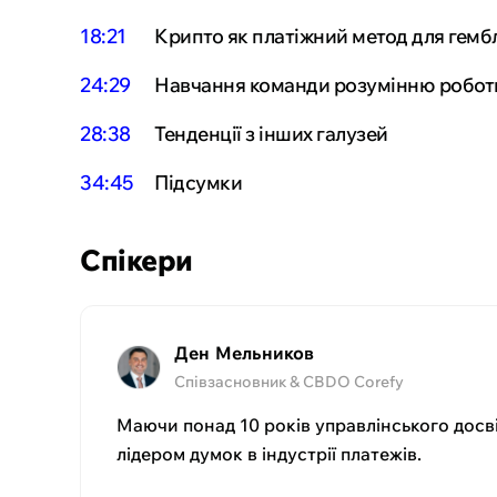
18:21
Крипто як платіжний метод для гембл
24:29
Навчання команди розумінню робот
28:38
Тенденції з інших галузей
34:45
Підсумки
Спікери
Ден Мельников
Співзасновник & CBDO Corefy
Маючи понад 10 років управлінського досв
лідером думок в індустрії платежів.