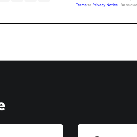
Terms
та
Privacy Notice
. Ви зможе
е