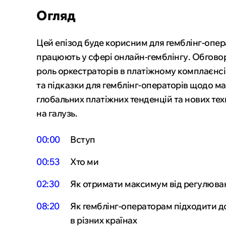
Дейтинг
Огляд
Маркетпле
Фінансова 
Цей епізод буде корисним для гемблінг-опер
працюють у сфері онлайн-гемблінгу. Обговоре
роль оркестраторів в платіжному комплаєнсі
та підказки для гемблінг-операторів щодо ма
глобальних платіжних тенденцій та нових техн
на галузь.
00:00
Вступ
00:53
Хто ми
02:30
Як отримати максимум від регулюва
08:20
Як гемблінг-операторам підходити д
в різних країнах