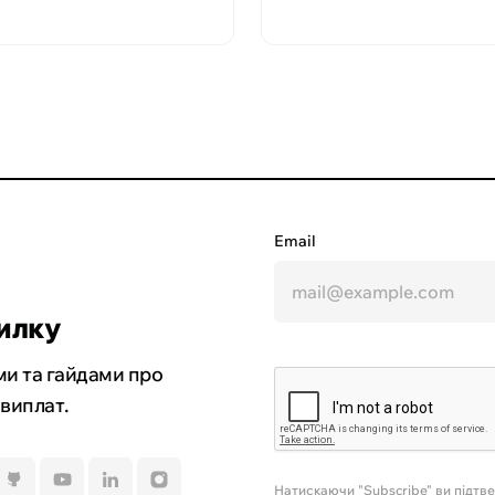
Email
илку
и та гайдами про
 виплат.
Натискаючи "Subscribe" ви підтв