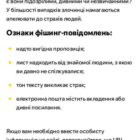
є вони підозрілими, дивними чи незвичайними?
У більшості випадків злочинці намагаються
апелювати до страхів людей.
Ознаки фішинг-повідомлень:
надто вигідна пропозиція;
лист надходить від знайомої людини, з якою
ви давно не спілкувалися;
тон тексту викликає страх;
електронна пошта містить вкладення або
дивні посилання.
Якщо вам необхідно ввести особисту
інформацію на сайті, переконайтеся, що URL-